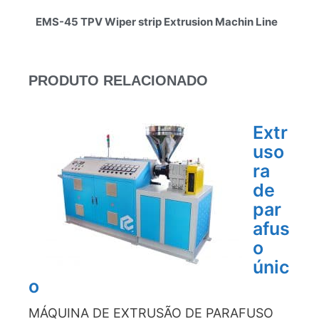
EMS-45 TPV Wiper strip Extrusion Machin Line
PRODUTO RELACIONADO
Extr
uso
ra
de
par
afus
o
únic
o
MÁQUINA DE EXTRUSÃO DE PARAFUSO