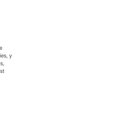
e
ies, y
s,
st