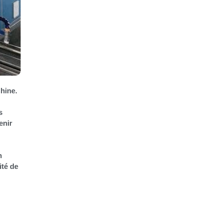
hine.
s
enir
n
ité de