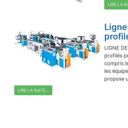
LIRE LA S
Ligne
profil
LIGNE DE
profilés p
compris l
les équip
propose u
LIRE LA SUITE…