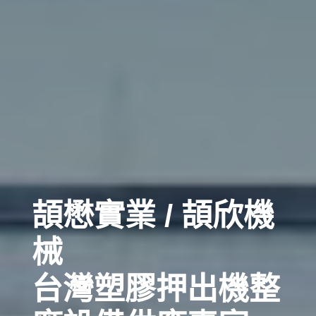
頡懋實業 / 頡欣機
械
台灣塑膠押出機整