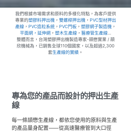
我們根據市場需求和原料的多樣化特點，為客戶提供
專業的
塑膠料押出機
，
雙螺桿押出機
，
PVC
型材押出
產線
，
PVC
造粒系統
，
PVC
門板
，
塑膠網子製造機
，
平面網，延伸網
，
塑木生產線
，
醫療管生產線
…
整體而言，台灣塑膠押出機製造專家-頡懋實業 / 頡
欣機械為，已銷售全球110個國家，以及超過2,300
套
生產線的實績
。
專為您的產品⽽設計的押出⽣產
線
每⼀條頡懋⽣產線，都依您使⽤的原料與⽣產
的產品量⾝配置⸺從⾼速醫療管到⼤⼝徑