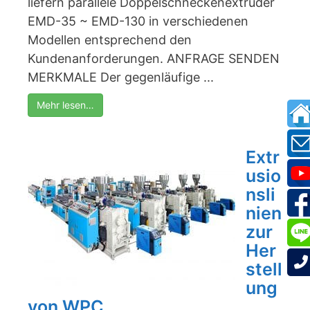
liefern parallele Doppelschneckenextruder
EMD-35 ~ EMD-130 in verschiedenen
Modellen entsprechend den
Kundenanforderungen. ANFRAGE SENDEN
MERKMALE Der gegenläufige ...
Mehr lesen…
Extr
usio
nsli
nien
zur
Her
stell
ung
von WPC