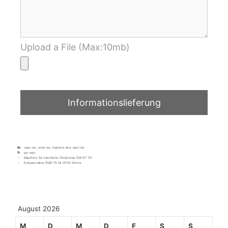
Upload a File (Max:10mb)
case-de
,
emd-de
,
machine-line-wpc-de
pp-wpc
Maschine für orientierte Obstnetze EM-NT 55
Extrusionslinie EMD-75 für CPVC-Rohre
August 2026
M
D
M
D
F
S
S