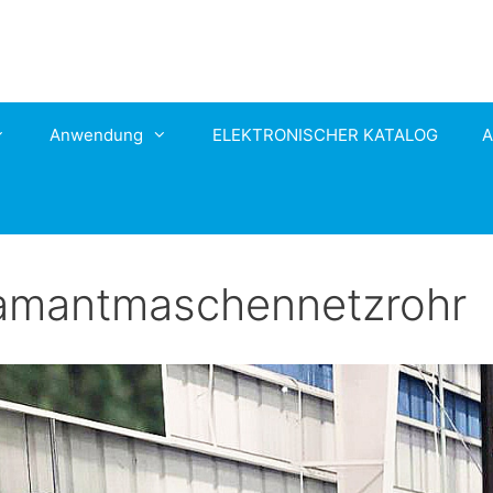
Anwendung
ELEKTRONISCHER KATALOG
A
amantmaschennetzrohr