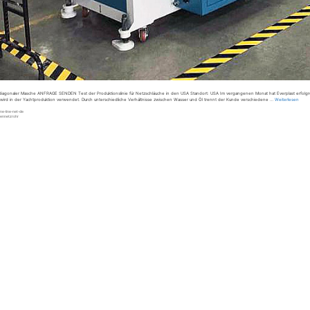
diagonaler Masche ANFRAGE SENDEN Test der Produktionslinie für Netzschläuche in den USA Standort: USA Im vergangenen Monat hat Everplast erfolgreich
 wird in der Yachtproduktion verwendet. Durch unterschiedliche Verhältnisse zwischen Wasser und Öl trennt der Kunde verschiedene …
Weiterlesen
ne-line-net-de
ennetzrohr