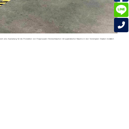
 eine Ausrüstung für die Produktion von Polypropylen-Netzschläuchen mit quadratischer Masche in den Vereinigten Staaten installiert.