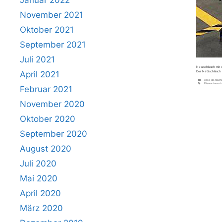
November 2021
Oktober 2021
September 2021
Juli 2021
Netzschlauch mit 
April 2021
Der Netzschlauch
Kategorien
case-de
,
machi
Schlagwörter
Diamantmasch
Februar 2021
November 2020
Oktober 2020
September 2020
August 2020
Juli 2020
Mai 2020
April 2020
März 2020