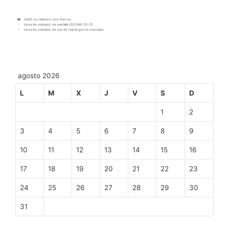
CASE-es
,
Machine Line-Net-es
Línea de extrusión de pantalla LED EMS-55 PC
Línea de extrusión de red de manta geo bi-orientada
agosto 2026
L
M
X
J
V
S
D
1
2
3
4
5
6
7
8
9
10
11
12
13
14
15
16
17
18
19
20
21
22
23
24
25
26
27
28
29
30
31