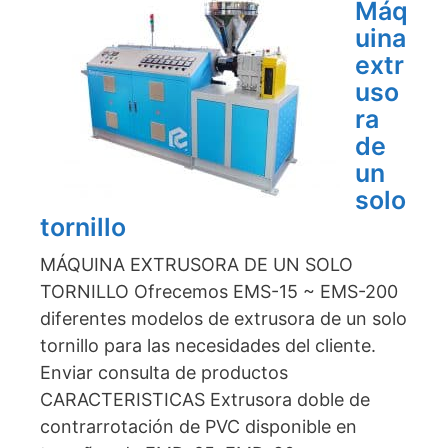
Máq
uina
extr
uso
ra
de
un
solo
tornillo
MÁQUINA EXTRUSORA DE UN SOLO
TORNILLO Ofrecemos EMS-15 ~ EMS-200
diferentes modelos de extrusora de un solo
tornillo para las necesidades del cliente.
Enviar consulta de productos
CARACTERISTICAS Extrusora doble de
contrarrotación de PVC disponible en