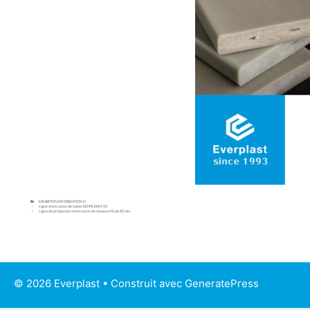
EXHIBITION INFORMATION-fr
Ligne d’extrusion de tubes MDPE EMS-55
Ligne de production d’extrusion de mousse PS de 85 mm
© 2026 Everplast
• Construit avec
GeneratePress