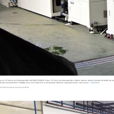
lung von PP-Rohren und Dreiecksprofilen ANFRAGE SENDEN Testen: PP-Rohre und Dreiecksprofile in Mexiko Standort: Mexiko Everplast hat kürzlich die Aus
ierbare Kunststoffmöbel. Vielfältige Rohre und Profile können auf derselben Maschine hergestellt werden, dank unserer …
Weiterlesen
de
,
machine-line-pipe-de
,
machine-line-profile-de