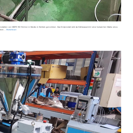
ie Produktion von MDPE RO-Rohren in Mexiko in Betrieb genommen. Das Endprodukt wird als Kühlwasserrohr einer bekannten Marke eines
stere …
Weiterlesen