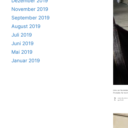
Dezember 2019
November 2019
September 2019
August 2019
Juli 2019
Juni 2019
Mai 2019
Januar 2019
Linie zur Herstel
Produkte für mont
Kategorien
case-de
,
ems-
Schlagwörter
pp-Profil