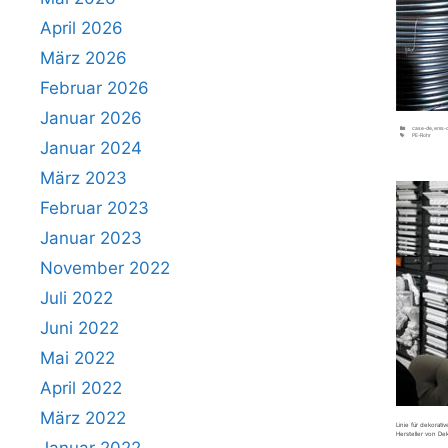
April 2026
März 2026
Februar 2026
Januar 2026
Kategorien
case-de
,
ems-
Schlagwörter
PE-Rohr
Januar 2024
März 2023
Februar 2023
Januar 2023
November 2022
Juli 2022
Juni 2022
Mai 2022
April 2022
März 2022
Linie für dekorat
Hersteller von Dek
Januar 2022