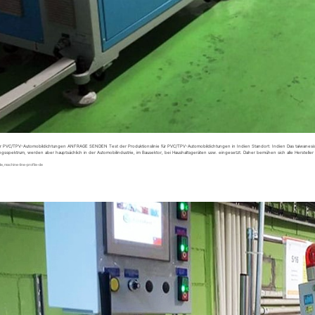
für PVC/TPV-Automobildichtungen ANFRAGE SENDEN Test der Produktionslinie für PVC/TPV-Automobildichtungen in Indien Standort: Indien Das taiwanesisch
sspektrum, werden aber hauptsächlich in der Automobilindustrie, im Bausektor, bei Haushaltsgeräten usw. eingesetzt. Daher bemühen sich alle Herstelle
de
,
machine-line-profile-de