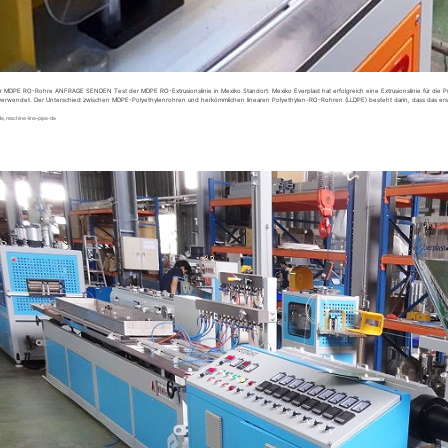
 für MDPE RO-Rohre ANFRAGE SENDEN Test der MDPE RO-Extrusionslinie in Mexiko Standort: Mexiko Everplast hat erfolgreich eine Extrusionslinie für d
s verwendet. Der Unterschied zwischen MDPE-Polyethylenrohren und herkömmlichen linearen Polyethylen-RO-Rohren (LLDPE) besteht darin, dass das er
de
,
machine-line-pipe-de