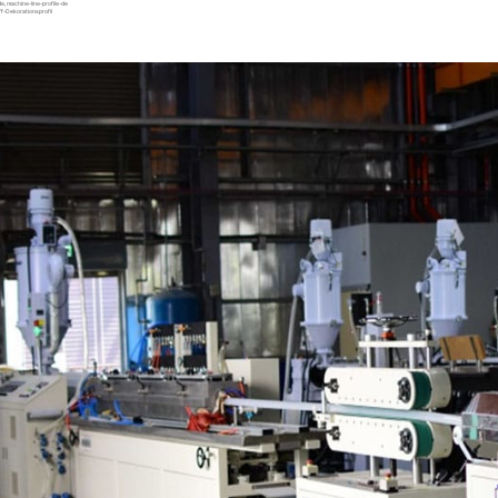
de
,
machine-line-profile-de
f-Dekorationsprofil