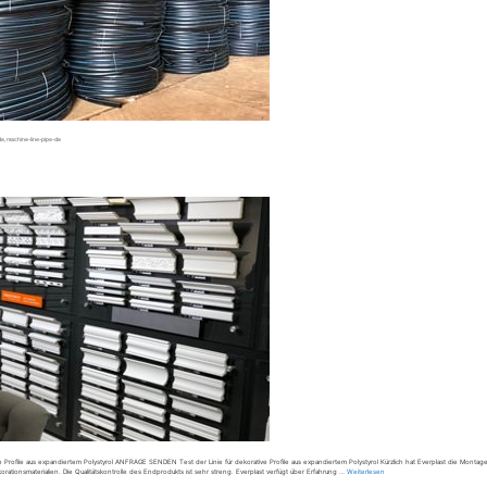
de
,
machine-line-pipe-de
ive Profile aus expandiertem Polystyrol ANFRAGE SENDEN Test der Linie für dekorative Profile aus expandiertem Polystyrol Kürzlich hat Everplast die Montage
orationsmaterialien. Die Qualitätskontrolle des Endprodukts ist sehr streng. Everplast verfügt über Erfahrung …
Weiterlesen