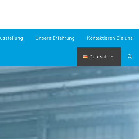
usstellung
Unsere Erfahrung
Kontaktieren Sie uns
Deutsch
August 2026
M
D
M
D
F
S
S
1
2
3
4
5
6
7
8
9
10
11
12
13
14
15
16