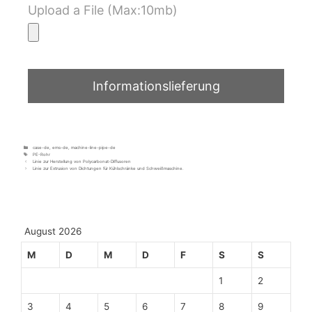
Upload a File (Max:10mb)
case-de
,
ems-de
,
machine-line-pipe-de
PE-Rohr
Linie zur Herstellung von Polycarbonat-Diffusoren
Linie zur Extrusion von Dichtungen für Kühlschränke und Schweißmaschine.
August 2026
M
D
M
D
F
S
S
1
2
3
4
5
6
7
8
9