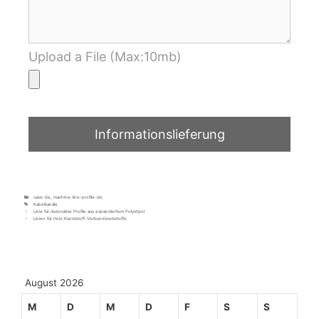
Upload a File (Max:10mb)
case-de
,
machine-line-profile-de
Kabelkanäle
Linie für dekorative Profile aus expandiertem Polystyrol
Linien für Holz-Kunststoff-Verbundwerkstoffe
August 2026
M
D
M
D
F
S
S