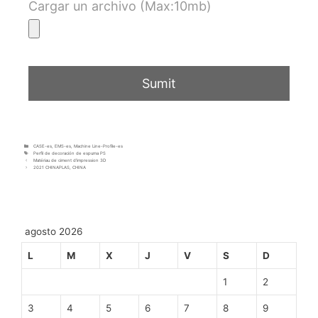
Cargar un archivo (Max:10mb)
CASE-es
,
EMS-es
,
Machine Line-Profile-es
Perfil de decoración de espuma PS
Matériau de ciment d’impression 3D
2021 CHINAPLAS, CHINA
agosto 2026
L
M
X
J
V
S
D
1
2
3
4
5
6
7
8
9