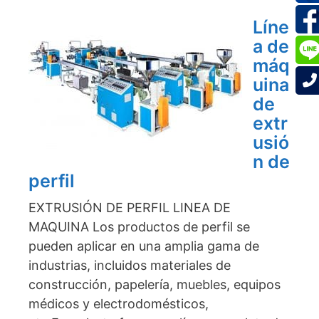
Líne
a de
máq
uina
de
extr
usió
n de
perfil
EXTRUSIÓN DE PERFIL LINEA DE
MAQUINA Los productos de perfil se
pueden aplicar en una amplia gama de
industrias, incluidos materiales de
construcción, papelería, muebles, equipos
médicos y electrodomésticos,