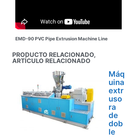
EMD-90 PVC Pipe Extrusion Machine Line
PRODUCTO RELACIONADO,
ARTÍCULO RELACIONADO
Máq
uina
extr
uso
ra
de
dob
le