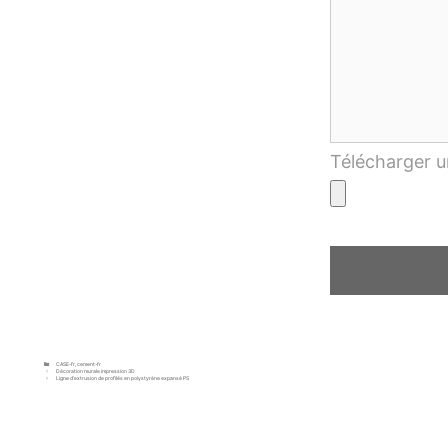
Télécharger u
CASE-fr
,
cement-fr
Décoration murale impression 3D
Ligne d’extrusion de profilés en polystyrène expansé PS