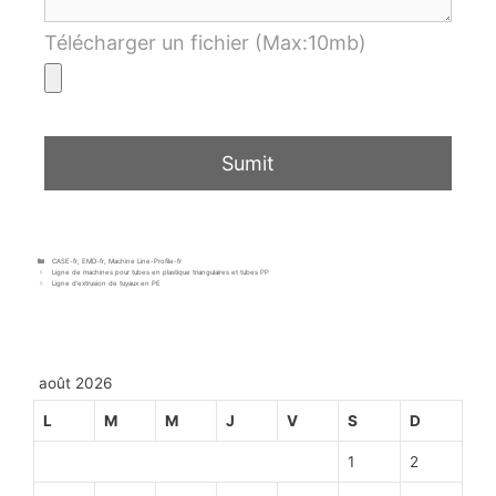
Télécharger un fichier (Max:10mb)
CASE-fr
,
EMD-fr
,
Machine Line-Profile-fr
Ligne de machines pour tubes en plastique triangulaires et tubes PP
Ligne d’extrusion de tuyaux en PE
août 2026
L
M
M
J
V
S
D
1
2