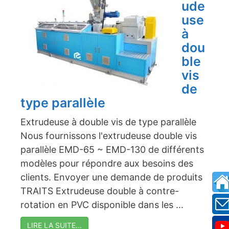
ude
use
à
dou
ble
vis
de
type parallèle
Extrudeuse à double vis de type parallèle
Nous fournissons l'extrudeuse double vis
parallèle EMD-65 ~ EMD-130 de différents
modèles pour répondre aux besoins des
clients. Envoyer une demande de produits
TRAITS Extrudeuse double à contre-
rotation en PVC disponible dans les ...
LIRE LA SUITE…