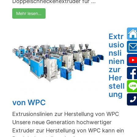
Doppelschneckenextruder für ...
Mehr lesen…
Extr
usio
nsli
nien
zur
Her
stell
ung
von WPC
Extrusionslinien zur Herstellung von WPC
Unsere neue Generation hochwertiger
Extruder zur Herstellung von WPC kann ein