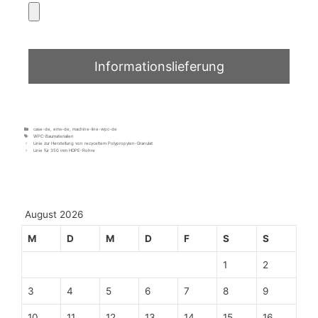
case-de
,
ems-de
,
machine-line-wpc-de
WPC-Baumaterialien
Linie zur Herstellung von recyceltem Polypropylen-Granulat
Linie für 350 mm HDPE-Rohre
August 2026
M
D
M
D
F
S
S
1
2
3
4
5
6
7
8
9
10
11
12
13
14
15
16