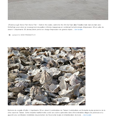
【Factory Log】Stone Fish Stone Fish ~ Swim in the water, swim into the Shi Cui Yuan 連結 Travaillez main dans la main avec
ShiCuiYuan pour créer un nouveau look du pavillon à thème maquereau en combinant la technologie d’impression 3D en pâte de
ciment ! L’imprimante 3D Jiemao/Jiexin prend en charge l’impression de grands objets …
Lire la suite
Catégories
cement-fr
,
NEW PRODUCTS-fr
Déchets de coquille d’huître × Imprimante 3D en ciment L’ostréiculture de Taïwan L’ostréiculture est l’industrie la plus ancienne de la
côte ouest de Taïwan. Cette industrie traditionnelle a créé une scène splendide dans d’innombrables villages de pêcheurs et a
apporté une contribution indélébile à la promotion de l’économie locale et à l’amélioration de la vie …
Lire la suite