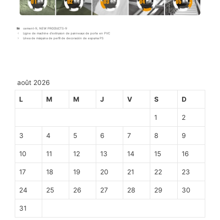
cement-fr
,
NEW PRODUCTS-fr
Ligne de machine d’extrusion de panneaux de porte en PVC
Línea de máquina de perfil de decoración de espuma PS
août 2026
L
M
M
J
V
S
D
1
2
3
4
5
6
7
8
9
10
11
12
13
14
15
16
17
18
19
20
21
22
23
24
25
26
27
28
29
30
31