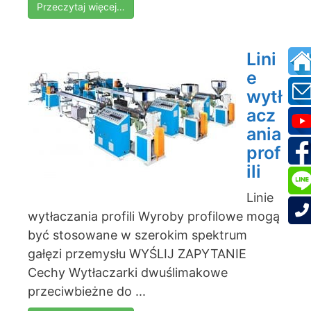
Przeczytaj więcej…
Lini
e
wytł
acz
ania
prof
ili
Linie
wytłaczania profili Wyroby profilowe mogą
być stosowane w szerokim spektrum
gałęzi przemysłu WYŚLIJ ZAPYTANIE
Cechy Wytłaczarki dwuślimakowe
przeciwbieżne do ...