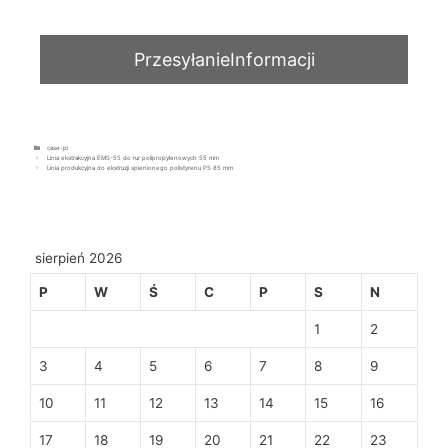
case-pl
Linia ekstrakcyjna EMS-55 do rur polipropylenowych 55 mm
Linia produkcyjna do ekstruzji spienionego polistyrenu PS 85 mm
sierpień 2026
P
W
Ś
C
P
S
N
1
2
3
4
5
6
7
8
9
10
11
12
13
14
15
16
17
18
19
20
21
22
23