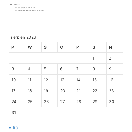
case-pl
Linia do ekstruzji rur HDPE
Linia kompaundowania PVC EMD-130
sierpień 2026
P
W
Ś
C
P
S
N
1
2
3
4
5
6
7
8
9
10
11
12
13
14
15
16
17
18
19
20
21
22
23
24
25
26
27
28
29
30
31
« lip