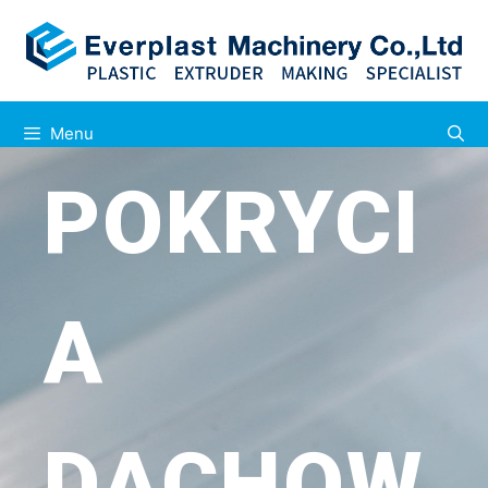
Menu
POKRYCI
A
DACHOW