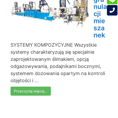
nula
cji
mie
sza
nek
SYSTEMY KOMPOZYCYJNE Wszystkie
systemy charakteryzują się specjalnie
zaprojektowanym ślimakiem, opcją
odgazowywania, podajnikami bocznymi,
systemem dozowania opartym na kontroli
objętości i ...
Przeczytaj więcej…