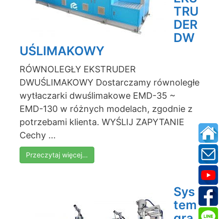
TRU
DER
DW
UŚLIMAKOWY
RÓWNOLEGŁY EKSTRUDER
DWUŚLIMAKOWY Dostarczamy równoległe
wytłaczarki dwuślimakowe EMD-35 ~
EMD-130 w różnych modelach, zgodnie z
potrzebami klienta. WYŚLIJ ZAPYTANIE
Cechy ...
Przeczytaj więcej…
Sys
tem
gra