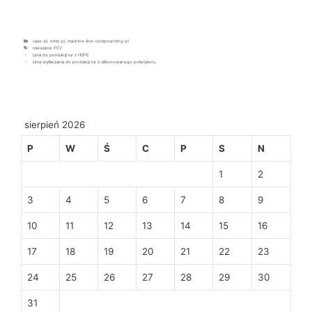
case-pl
,
emd-pl
,
machine-line-compounding-pl
mieszanie PCV
Linia do produkcji rur z HDPE
Linia wytłaczania do produkcji rur z silikonowanego polietylenu
sierpień 2026
P
W
Ś
C
P
S
N
1
2
3
4
5
6
7
8
9
10
11
12
13
14
15
16
17
18
19
20
21
22
23
24
25
26
27
28
29
30
31