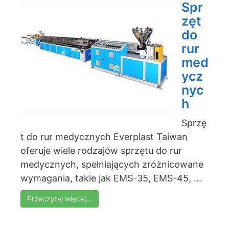
Spr
zęt
do
rur
med
ycz
nyc
h
Sprzę
t do rur medycznych Everplast Taiwan
oferuje wiele rodzajów sprzętu do rur
medycznych, spełniających zróżnicowane
wymagania, takie jak EMS-35, EMS-45, ...
Przeczytaj więcej…