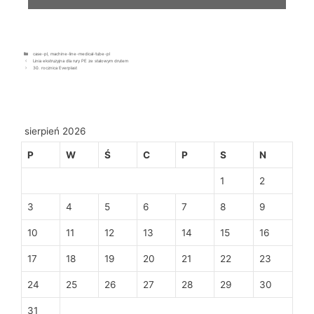
case-pl
,
machine-line-medical-tube-pl
Linia ekstruzyjna dla rury PE ze stalowym drutem
30. rocznica Everplast
sierpień 2026
P
W
Ś
C
P
S
N
1
2
3
4
5
6
7
8
9
10
11
12
13
14
15
16
17
18
19
20
21
22
23
24
25
26
27
28
29
30
31