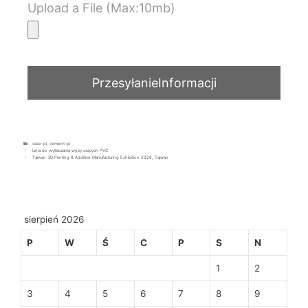
Upload a File (Max:10mb)
case-pl
,
cement-pl
Linia do wytłaczania węży ssących PVC
Taiwan 3D Printing & Additive Manufacturing Exhibition 2026, Tajwan
sierpień 2026
P
W
Ś
C
P
S
N
1
2
3
4
5
6
7
8
9