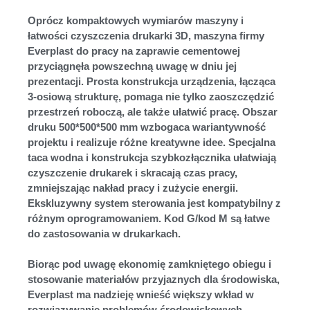
Oprócz kompaktowych wymiarów maszyny i
łatwości czyszczenia drukarki 3D, maszyna firmy
Everplast do pracy na zaprawie cementowej
przyciągnęła powszechną uwagę w dniu jej
prezentacji. Prosta konstrukcja urządzenia, łącząca
3-osiową strukturę, pomaga nie tylko zaoszczędzić
przestrzeń roboczą, ale także ułatwić pracę. Obszar
druku 500*500*500 mm wzbogaca wariantywność
projektu i realizuje różne kreatywne idee. Specjalna
taca wodna i konstrukcja szybkozłącznika ułatwiają
czyszczenie drukarek i skracają czas pracy,
zmniejszając nakład pracy i zużycie energii.
Ekskluzywny system sterowania jest kompatybilny z
różnym oprogramowaniem. Kod G/kod M są łatwe
do zastosowania w drukarkach.
Biorąc pod uwagę ekonomię zamkniętego obiegu i
stosowanie materiałów przyjaznych dla środowiska,
Everplast ma nadzieję wnieść większy wkład w
rozwiązywanie problemów środowiskowych.